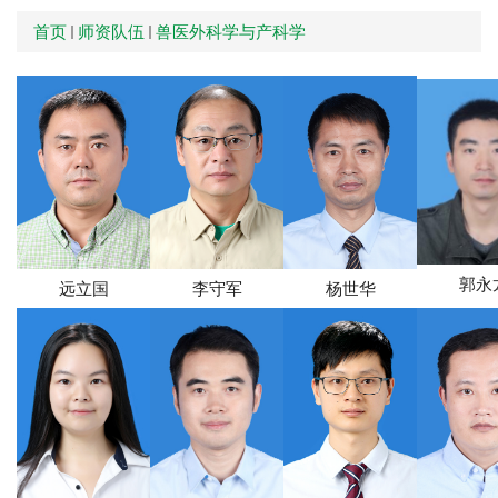
首页
师资队伍
兽医外科学与产科学
郭永
远立国
李守军
杨世华