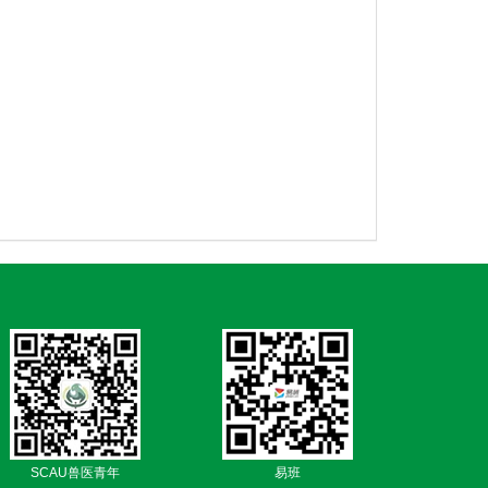
SCAU兽医青年
易班