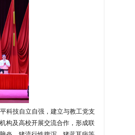
平
科技自立自强
，建立与教工党支
机构及高校开展
交流
合作，形成
联
脑炎
、
猪流行性腹泻、猪蓝耳病
等