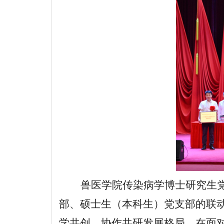
兽医学院传染病学博士研究生
部、硕士生（本科生）党
支部
的
联
学共创、协作共研
发展格局
。在面