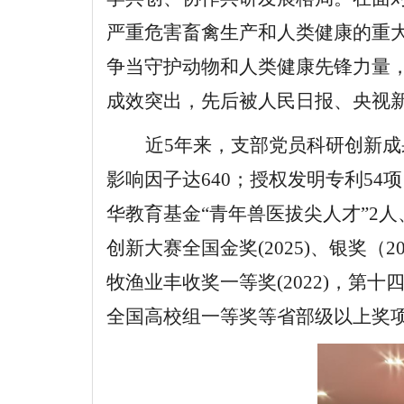
严重危害畜禽生产和人类健康的
重
争当守护
动物和人类健康
先锋力量
成效突出，先后被人民日报、央视
近
5年来，支部党员科研创新成果
影响因子达640；授权发明专利54
华教育基金“青年兽医拔尖人才”2
创新大赛全国金奖(2025)、银奖（
牧渔业丰收奖一等奖(2022)，第
全国高校组一等奖等省部级以上奖项