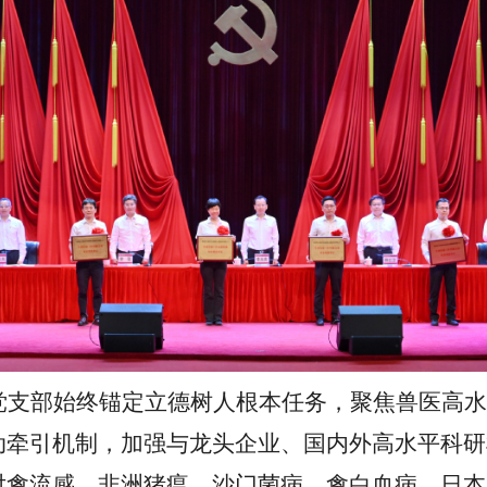
党支部始终锚定立德树人根本任务，聚焦兽医高水
动
牵引
机制
，
加强与
龙头企业、
国内外
高水平科研
对禽流感、
非洲猪瘟、
沙门菌病、
禽白血病、
日本