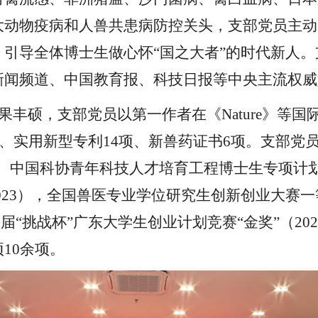
大动物疫病和
人兽共患病防控关头，
支部党员主动
，引导全体博士
生做
心怀
“国之大者”
的时代新人。
新闻频道、中国教育报、科技日报等中央主流权威
丰硕，支部党员以第一作者在《Nature》等国际
项、实用新型专利14项、新兽药证书6项。支部党
人、中国科协青年科技人才培育工程博士生专项计
2023），全国兽医专业学位研究生创新创业大赛一
十四届“挑战杯”广东大学生创业计划竞赛“金奖”（2
10余项。