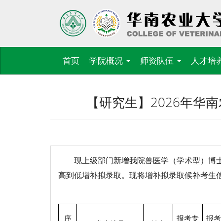
首页
学院概况
师资队伍
人才培
【研究生】2026年华
现上级部门新增我院
兽医学（学术型）
博
高到低增补拟录取。现将增补拟录取候补考生
序
报考专
报考