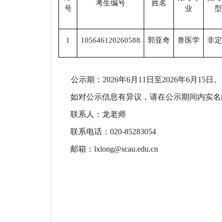
考生编号
姓名
号
业
型
1
105646120260588
郭亚奇
兽医学
非定
公示期：
2026年
6
月
11日至2026年
6
月
15
日。
如对公示信息有异议，请在公示期间内实名
联系人：
龙老师
联系电话：
020-8528
3054
邮箱：
lxlong
@scau.edu.cn