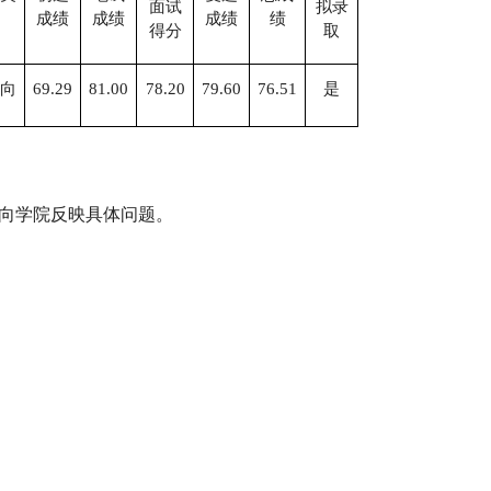
面试
拟录
成绩
成绩
成绩
绩
得分
取
向
69.29
81.00
78.20
79.60
76.51
是
向学院反映具体问题。