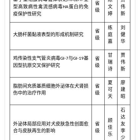
省
型高致病性禽流感病毒
蛋白的免
文
伟
HA
级
婷
新
疫保护性研究
练
刘
省
大肠杆菌黏液表型的形成机制研究
庭
健
级
嘉
华
甘
贾
鸡传染性支气管炎病毒
与
基
省
GI-7
GI-19
瑞
伟
因型抗原交叉保护研究
级
诗
新
夏
廖
脂肪间充质基质细胞外泌体在犬肾损
省
可
建
伤中的治疗作用
级
天
昭
石
达
顾
外泌体局部应用对犬皮肤急性创面愈
省
友
佳
合与皮肤再生的影响
级
李
乐
少