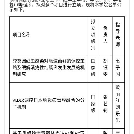
创新训练计划的立项工作。经学生申报、学院评审、学校
复审等程序，拟对多个项目进行立项，现将本学院名单公
示如下。
拟
指
立
负
导
项目名称
项
责
老
级
人
师
别
粪类圆线虫感染对肠道菌群的调控策
国
胡
袁
略及缓解溃疡性结肠炎发生发展的机
家
钰
子
制研究
级
雯
国
黄
丽
国
张
调控日本脑炎病毒膜融合的分
红
VLDLR
家
艺
子机制
刘
级
钊
乐
乐
基于重组腺病毒载体表达
和
亚
陈
贾
H5
H7