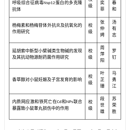
呼吸综合征病毒
蛋白的多克隆
奕
春
Nsp12
级
菲
和
抗体
张
汤
杨梅素和杨梅苷体外抗炎及抗氧化的
校
仲
有
作用研究
级
娉
志
周
延胡索中新型小檗碱类生物碱的发现
校
罗
萍
及其抗动物源耐药菌作用研究
级
钉
阳
叶
马
校
香草醇对小鼠妊娠及子宫发育的影响
芷
勇
级
珊
江
段
苏
内质网应激和铁死亡在
和
联合
校
Cd
NPs
世
荣
暴露致小鼠睾丸损伤中的作用
级
雄
胜