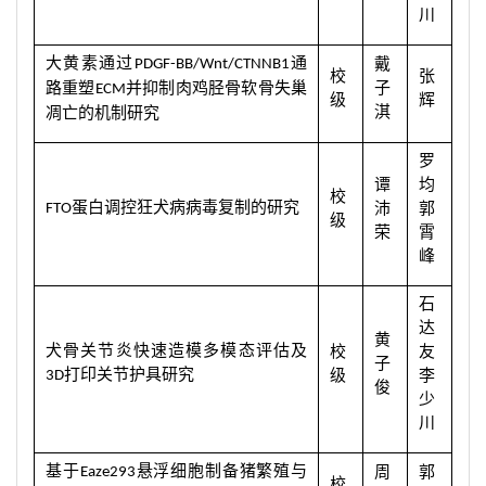
川
大黄素通过
通
戴
PDGF-BB/Wnt/CTNNB1
校
张
路重塑
并抑制肉鸡胫骨软骨失巢
子
ECM
级
辉
淇
凋亡的机制研究
罗
谭
均
校
蛋白调控狂犬病病毒复制的研究
沛
郭
FTO
级
荣
霄
峰
石
达
黄
犬骨关节炎快速造模多模态评估及
校
友
子
打印关节护具研究
级
李
3D
俊
少
川
基于
悬浮细胞制备猪繁殖与
周
郭
Eaze293
校