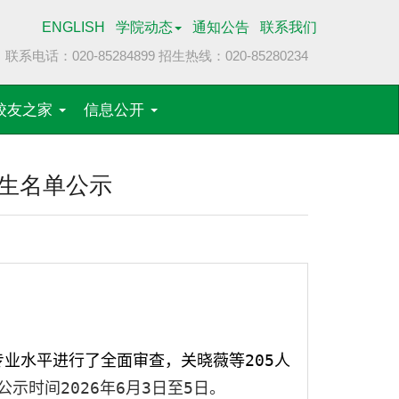
ENGLISH
学院动态
通知公告
联系我们
联系电话：020-85284899
招生热线：020-85280234
校友之家
信息公开
学生名单公示
专业水平进行了全面审查，关晓薇
等
205
人
公示时间
202
6
年
6
月
3
日至
5
日。