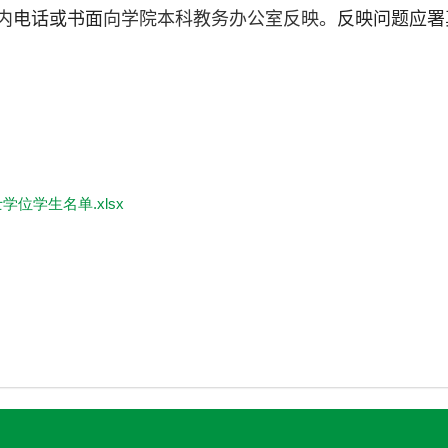
内
电话或书面
向学院
本科
教务办公室反映。
反映问题应署
位学生名单.xlsx