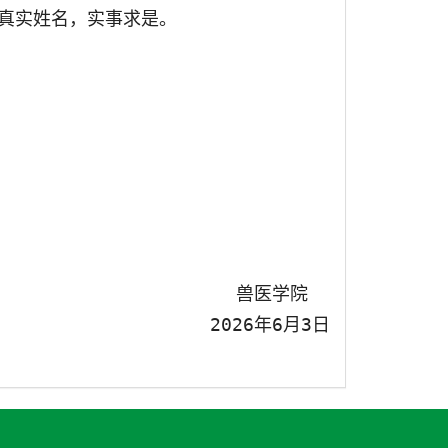
真实姓名，实事求是。
兽医学院
202
6
年
6
月
3
日