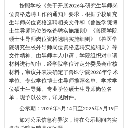
按照学校《关于开展
年研究生导师岗
2026
位资格选聘工作的通知》要求，根据学校研究
生导师岗位资格选聘相关文件和《
兽医
学院博
士生导师岗位资格选聘实施细则》《
兽医学院
硕士生导师岗位资格选聘实施细则》《
兽医
学
院研究生校外导师岗位资格选聘实施细则》等
文件精神。由导师本人申请，学院组织对申请
材料进行初审，经学院学位评定分委员会审核
材料，审议并表决确定了
兽医
学院
年学术
2026
学位、专业学位博士生导师推荐名单
、
学术学
位硕士生导师、专业学位硕士生导师岗位名
单，现予以公示，详见附件。
公示期：
年
月
日至
年
月
日
2026
5
14
2026
5
19
如对公示信息有异议，请在公示期间内实