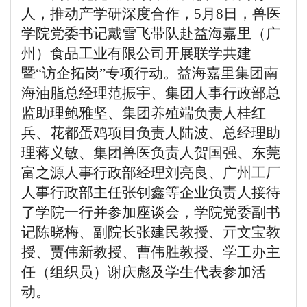
人，推动产学研深度合作，
5
月
8
日，兽医
学院党委书记戴雪飞带队赴益海嘉里（广
州）食品工业有限公司开展联学共建
暨“访企拓岗”专项行动。益海嘉里集团南
海油脂总经理范振宇、集团人事行政部总
监助理鲍雅坚、集团养殖端负责人桂红
兵、花都蛋鸡项目负责人陆波、总经理助
理蒋义敏、集团兽医负责人贺国强、东莞
富之源人事行政部经理刘亮良、广州工厂
人事行政部主任张钊鑫等企业负责人接待
了学院一行并参加座谈会，学院党委副书
记陈晓梅、副院长张建民教授、亓文宝教
授、贾伟新教授、曹伟胜教授、学工办主
任（组织员）谢庆彪及学生代表参加活
动。