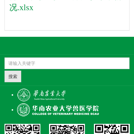
况.xlsx
搜索