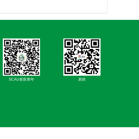
SCAU兽医青年
易班