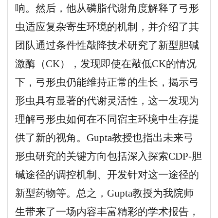
响。
然后，他从
磷脂
代谢角度解释了弓形
虫适应复杂寄生环境的机制
，
并介绍了其
团队通过条件性
敲降技术
研究
了
新型胆碱
激酶（
CK），发现即使在
敲低
CK的情况
下，弓形虫仍能维持正常的生长，揭示弓
形虫具有显著的代谢
灵活
性
，
这一发现为
理解弓形虫如何在不同宿主环境中生存提
供了新的视角。
Gupta教授
也
指出未来弓
形虫研究的关键方向包括深入探索
CDP-胆
碱途径的调控机制、开发针对这一途径的
新型药物等。
总之，
Gupta教授
为我院师
生
带来了一场内容丰富精彩的学术报告，