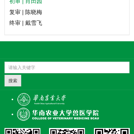
初审 | 肖田园
复审 | 陈晓梅
终审 | 戴雪飞
搜索