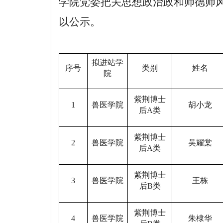
学院党委把关思想政治政和师德师
以公示。
拟进站学
序号
类别
姓名
院
紫荆博士
1
兽医学院
胡小龙
后A类
紫荆博士
2
兽医学院
吴耀棠
后A类
紫荆博士
3
兽医学院
王栋
后B类
紫荆博士
4
兽医学院
朱棣华