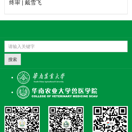
终审 | 戴雪飞
搜索