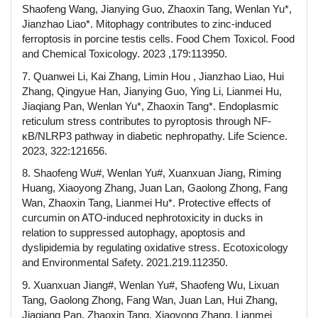
Shaofeng Wang, Jianying Guo, Zhaoxin Tang, Wenlan Yu*,
Jianzhao Liao*. Mitophagy contributes to zinc-induced
ferroptosis in porcine testis cells. Food Chem Toxicol. Food
and Chemical Toxicology. 2023 ,179:113950.
7. Quanwei Li, Kai Zhang, Limin Hou , Jianzhao Liao, Hui
Zhang, Qingyue Han, Jianying Guo, Ying Li, Lianmei Hu,
Jiaqiang Pan, Wenlan Yu*, Zhaoxin Tang*. Endoplasmic
reticulum stress contributes to pyroptosis through NF-
κB/NLRP3 pathway in diabetic nephropathy. Life Science.
2023, 322:121656.
8. Shaofeng Wu#, Wenlan Yu#, Xuanxuan Jiang, Riming
Huang, Xiaoyong Zhang, Juan Lan, Gaolong Zhong, Fang
Wan, Zhaoxin Tang, Lianmei Hu*. Protective effects of
curcumin on ATO-induced nephrotoxicity in ducks in
relation to suppressed autophagy, apoptosis and
dyslipidemia by regulating oxidative stress. Ecotoxicology
and Environmental Safety. 2021.219.112350.
9. Xuanxuan Jiang#, Wenlan Yu#, Shaofeng Wu, Lixuan
Tang, Gaolong Zhong, Fang Wan, Juan Lan, Hui Zhang,
Jiaqiang Pan, Zhaoxin Tang, Xiaoyong Zhang, Lianmei