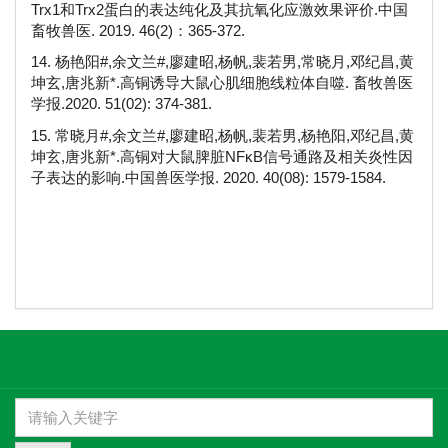
Trx1和Trx2蛋白的表达纯化及其抗氧化应激效果评价.中国
畜牧兽医. 2019. 46(2)：365-372.
14. 杨艳阳#,余文兰#,廖建昭,杨帆,裴若男,常晓月,邓纪昌,黄
坤玄,唐兆新*.高铜诱导大鼠心肌细胞线粒体自噬. 畜牧兽医
学报.2020. 51(02): 374-381.
15. 常晓月#,余文兰#,廖建昭,杨帆,裴若男,杨艳阳,邓纪昌,黄
坤玄,唐兆新*.高铜对大鼠脾脏NFκB信号通路及相关炎性因
子表达的影响.中国兽医学报. 2020. 40(08): 1579-1584.