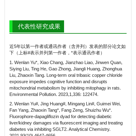
代表性研究成果
近5年以第一作者或通讯作者（含并列）发表的部分论文如
下（上标#表示并列第一作者，*表示通讯作者）
1. Wenlan Yu*, Xiao Chang, Jianzhao Liao, Jinwen Quan,
Siying Liu, Ting He, Gao Zhong, Jiangli Huang, Zhonghua
Liu, Zhaoxin Tang. Long-term oral tribasic copper chloride
exposure impedes cognitive function and disrupts
mitochondrial metabolism by inhibiting mitophagy in rats.
Environmental Pollution. 2023,1,336: 122474.
2. Wenlan Yu#, Jing Huang#, Mingang Lin#, Guimei Wei,
Fan Yang, Zhaoxin Tang*, Fang Zeng, Shuizhu Wu*.
Fluorophore-dapagliflozin dyad for detecting diabetic
liver/kidney damages via fluorescent imaging and treating
diabetes via inhibiting SGLT2. Analytical Chemistry.
2021.93(10).4647-4656.