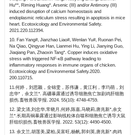
Hu**, Riming Huang*. Arsenic (III) and/or Antimony (III)
induced disruption of calcium homeostasis and
endoplasmic reticulum stress resulting in apoptosis in mice
heart. Ecotoxicology and Environmental Safety.
2021.220.112394.
10. Fan Yang#, Jianzhao Liao#, Wenlan Yu#, Ruonan Pei,
Na Qiao, Qingyue Han, Lianmei Hu, Ying Li, Jianying Guo,
Jiaqiang Pan, Zhaoxin Tang*. Copper induces oxidative
stress with triggered NF-κB pathway leading to
inflammatory responses in immune organs of chicken.
Ecotoxicology and Environmental Safety.2020.
200.110715.
11.何婷，刘思颖，全锦雯，苏伟谦，黄江利，李玙萌，刘
忠华*，余文兰*. 高硼暴露通过诱导细胞焦亡加剧鸡肝细胞
损伤.畜牧兽医学报. 2024. 55(10): 4748-4759.
12. 梁文清,刘忠华,常晓月,何婷,陈嘉,马晓莉,唐兆新*,余文
兰*.长期高铜暴露通过影响线粒体自噬和细胞焦亡诱导大鼠
肝组织损伤.畜牧兽医学报. 2022. 53(12): 4490-4500.
13. 余文兰,胡莲美,梁柏,吴富旺,杨帆,郭剑英,唐兆新*.肉鸡