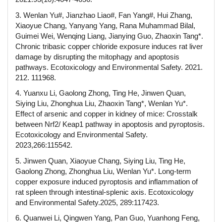
3. Wenlan Yu#, Jianzhao Liao#, Fan Yang#, Hui Zhang,
Xiaoyue Chang, Yanyang Yang, Rana Muhammad Bilal,
Guimei Wei, Wenqing Liang, Jianying Guo, Zhaoxin Tang*.
Chronic tribasic copper chloride exposure induces rat liver
damage by disrupting the mitophagy and apoptosis
pathways. Ecotoxicology and Environmental Safety. 2021.
212. 111968.
4. Yuanxu Li, Gaolong Zhong, Ting He, Jinwen Quan,
Siying Liu, Zhonghua Liu, Zhaoxin Tang*, Wenlan Yu*.
Effect of arsenic and copper in kidney of mice: Crosstalk
between Nrf2/ Keap1 pathway in apoptosis and pyroptosis.
Ecotoxicology and Environmental Safety.
2023,266:115542.
5. Jinwen Quan, Xiaoyue Chang, Siying Liu, Ting He,
Gaolong Zhong, Zhonghua Liu, Wenlan Yu*. Long-term
copper exposure induced pyroptosis and inflammation of
rat spleen through intestinal-splenic axis. Ecotoxicology
and Environmental Safety.2025, 289:117423.
6. Quanwei Li, Qingwen Yang, Pan Guo, Yuanhong Feng,