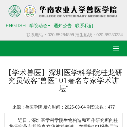
ENGLISH
学院动态
通知公告
联系我们
联系电话：020-85284899
招生热线：020-85280234
Toggl
navig
【学术兽医】深圳医学科学院桂龙研
究员做客“兽医101著名专家学术讲
坛”
来源：兽医学院 发布时间：2025-03-04 浏览次数：
477
近日，
深圳医学科学院生物构造和互作研究所的桂
龙研究员
应
我院
肖立华教授邀请，在学院
101
报告厅为