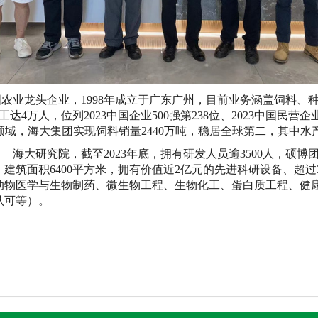
国农业龙头企业，
1998
年成立于广东广州，目前业务涵盖饲料、
工达
4
万人，位列
2023
中国企业
500
强第
238
位、
2023
中国民营企
领域，海大集团实现饲料销量
2440
万吨，稳居全球第二，其中水
——海大研究院，截至
2023年底，拥有研发人员逾
3500人，硕
，建筑面积
6400平方米，拥有价值近
2亿元的先进科研设备、超过
动物医学与生物制药、微生物工程、生物化工、蛋白质工程、健
认可等）。