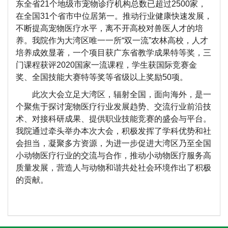
东全省21个地级市宠物诊疗机构总数已超过2500家，
在全国31个省市中位居第一。推动行业健康快速发展，
不断提高宠物医疗水平，离不开高校对兽医人才的培
养。
我
院作为大湾区唯一一所“双一流”农林高校，人才
培养成效显著，一个项目获广东省教学成果特等奖，三
门课程获评2020国家一流课程，学生获国际竞赛金
奖、全国技能大赛特等奖等省级以上奖励50
项。
此次
大会立足大湾区，辐射全国，面向海外，是一
个聚焦于探讨宠物医疗行业发展趋势、交流行业前沿技
术、对接科研成果、提供职业技能竞赛的盛会与平台。
我
院通过牵头举办本次大会，积极发挥
了
学科优势和社
会担当，凝聚多方资源，为进一步促进大湾区乃至全国
小动物医疗行业的交流与合作，推动小动物医疗服务高
质量发展，营造人与动物和谐共处社会环境作出
了积极
的贡献。