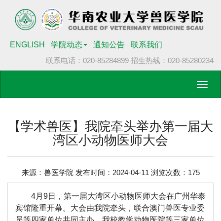
ENGLISH
学院动态
通知公告
联系我们
联系电话：020-85284899
招生热线：020-85280234
Toggl
navig
【学术兽医】我院牵头举办第一届大
湾区小动物医师大会
来源：兽医学院 发布时间：2024-04-11 浏览次数：
175
4月9日
，第一届大湾区小动物医师大会
在广州华泰
宾馆隆重开幕
。
大会
由
我院
牵头，联合澳门兽医专业委
员等四家单位共同主办，
我校
教学动物医院等三家单位