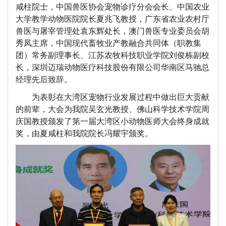
咸柱院士，中国兽医协会宠物诊疗分会会长、中国农业
大学教学动物医院院长夏兆飞教授，广东省农业农村厅
兽医与屠宰管理处袁东辉处长，澳门兽医专业委员会胡
秀凤主席，
中国现代畜牧业产教融合共同体（职教集
团）常务副理事长、江苏农牧科技职业学院刘俊栋副校
长，
深圳迈瑞动物医疗科技股份有限公司华南区马驰总
经理先后致辞。
为表彰在大湾区宠物行业发展过程中做出巨大贡献
的前辈，大会为
我
院吴玄光教授、佛山科学技术学院周
庆国教授颁发了第一届大湾区小动物医师大会终身成就
奖，由夏咸柱和
我
院院长冯耀宇颁奖。