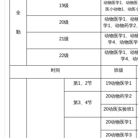
动物医学
1
、动物医
19
级
医小动物
1
、动医
全
动物医学
1
、动
20
级
学
1
、动物药学
2
勤
动物医学
1
、动
21
级
学
4
、动物医学
动物医学
1
、动
22
级
学
4
、动
时间
班级
第
1
、
2
节
19
动物医学
1
20
动物药学
2
第
3
、
4
节
20
动医实验班
1
20
动物医学
1
20
动物医学
3