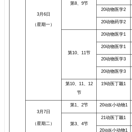
第
8
、
9
节
20
动物医学
2
3
月
6
日
20
动物
药
学
2
（星期一）
20
动物医学
1
20
动物医学
1
第
10
、
11
节
20
动物医学
3
20
动物医学
3
第
10
、
11
、
12
19
动医丁颖
1
节
第
1
、
2
节
20
小动物
1
动医
3
月
7
日
21
动医丁颖
1
（星期二）
第
3
、
4
节
20
小动物
1
动医