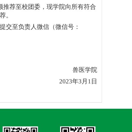
额推荐至校团委，现学院向所有符合
荐。
提交至负责人微信（微信号：
兽医学院
2023
年
3
月
1
日