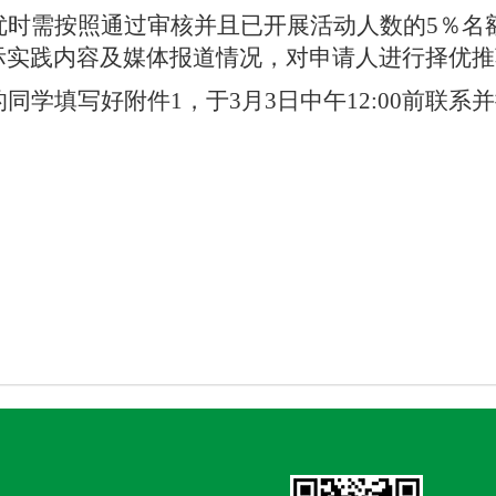
优时需按照通过审核并且已开展活动人数的
5
％名
际实践内容及媒体报道情况，对申请人进行择优推
的同学填写好附件
1
，于
3
月
3
日中午
12:00
前联系并