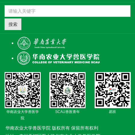
搜索
华南农业大学兽医学
SCAU兽医青年
易班
院
华南农业大学兽医学院 版权所有 保留所有权利