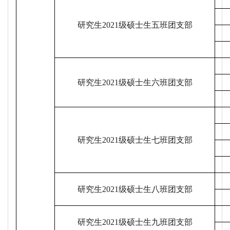
研究生
2021级硕士生五班团支部
研究生
2021级硕士生六班团支部
研究生
2021级硕士生七班团支部
研究生
2021级硕士生八班团支部
研究生
2021级硕士生九班团支部