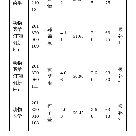
药学
210
2
5
75
怡
124
动物
201
医学
郝
候
820
4.1
2.1
63.
(
丁颖
锦
61.65
补
060
1
0
75
创新
臻
1
109
班
)
动物
201
医学
黄
候
820
4.0
2.6
63.
(
丁颖
梦
60.90
补
060
6
0
50
创新
雨
2
111
班
)
201
何
候
动物
820
4.0
2.6
63.
子
60.45
补
医学
010
3
8
13
莹
3
108