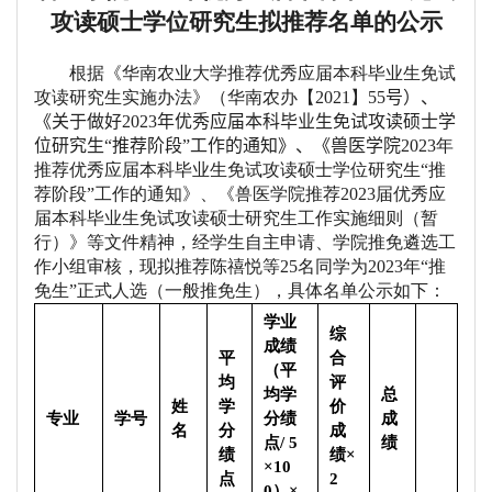
攻读硕士学位研究生拟推荐名单的公示
根据《华南农业大学推荐优秀应届本科毕业生免试
攻读研究生实施办法》（华南农办【
2021
】
55
号）、
《
关于做好
2023
年优秀应届本科毕业生免试攻读硕士学
位研究生“推荐阶段”工作的通知
》、《兽医学院
2023
年
推荐优秀应届本科毕业生免试攻读硕士学位研究生“推
荐阶段”工作的通知》、《兽医学院推荐
2023
届优秀应
届本科毕业生免试攻读硕士研究生工作实施细则（暂
行）》等文件精神，经学生自主申请、学院推免遴选工
作小组审核，现拟推荐陈禧悦等
25
名同学为
2023
年“推
免生”正式人选（一般推免生），具体名单公示如下：
学业
综
成绩
平
合
（平
均
评
均学
总
姓
学
价
专业
学号
分绩
成
名
分
成
点
/ 5
绩
绩
绩
×
×10
点
2
0
）
×