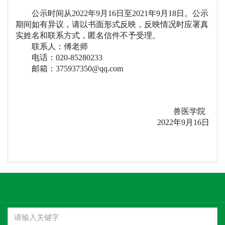
公示时间从
2022
年
9
月
16
日至
2021
年
9
月
18
日。公示
期间如有异议，请以书面形式反映，反映情况时应署真
实姓名和联系方式，匿名信件不予受理。
联系人：傅老师
电话：
020-85280233
邮箱：
375937350@qq.com
兽医学院
2022
年
9
月
16
日