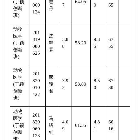
(
丁颖
惠
64.05
060
7
0
65
创新
丹
124
班
)
动物
201
医学
皮
819
3.8
9.3
67.
(
丁颖
墨
58.20
080
8
5
55
创新
霖
625
班
)
动物
201
医学
熊
820
3.9
8.5
67.
(
丁颖
铭
58.80
010
2
0
30
创新
君
427
班
)
动物
201
医学
马
820
4.0
4.8
66.
(
丁颖
绍
61.35
060
9
1
16
创新
钊
123
班
)