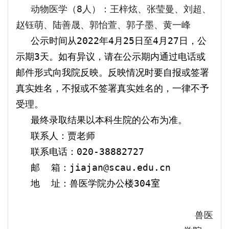
动物医学（
8
人）：王梓炫、张莹曼、刘超、
赵钰萌、陆善晟、郭怡萱、郭子墨、黄一峰
公示时间从
202
2
年
4
月
25
日至
4
月
27
日，公
示期
3
天。如有异议，请在公示期内通过电话或
邮件形式向我院反映。反映情况时要自报或签署
真实姓名，不报或不签署真实姓名的，一律不予
受理。
最终录取结果以本科生院的公布为准。
联系人：贾老师
联系电话：
020-38882727
邮 箱：
jiajan@scau.edu.cn
地 址：兽医学院办公楼
3
04
室
兽医