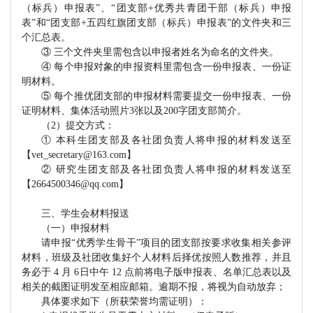
（标兵）申报表”、“
团支部
+优秀共青团干部（标兵）申报
表”和“
团支部
+五四红旗团支部（标兵）申报表”的文件夹和
三
个汇总表。
③
三个文件夹里需包含以申报者姓名为命名的文件夹。
④
每个申报对象的申报资料里需包含一份申报表、
一份证
明
材料
。
⑤ 每个推优团支部的申报材料需要提交一份申报表、一份
证明材料、
集体活动照片
3张以及200字团支部简介。
（
2）提交方式：
①
本科生团支部及各社团负责人将申报的材料发送至
【
vet_secretary@163.com】
②
研究生团支部及各社团负责人将申报的材料发送至
【
2
664500346@qq.com】
三、学生会材料报送
（一）申报材料
请申报
“优秀学生骨干”项目的团支部按要求收集相关参评
材料，班级及社团收集好个人材料后择优按照人数推荐，并且
务必于
4 月 6日中午 12 点前将电子版申报表、名单汇总表以及
相关的截图证明发至相应邮箱。逾期不报，将视为自动放弃；
具体要求如下（所获荣誉均需证明）：