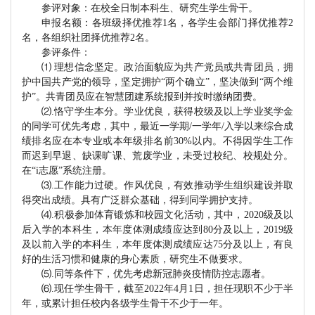
参评对象：在校全日制本科生、研究生学生骨干。
申报名额：各班级择优推荐
1名，各学生会部门择优推荐2
名，各组织社团择优推荐2名。
参评条件：
⑴
理想信念坚定。政治面貌应为共产党员或共青团员，拥
护中国共产党的领导，坚定拥护
“两个确立”，坚决做到“两个维
护”。共青团员应在智慧团建系统报到并按时缴纳团费。
⑵
.
恪守学生本分。学业优良，获得校级及以上学业奖学金
的同学可优先考虑，其中，最近一学期
/
一学年
/
入学以来综合成
绩排名应在本专业或本年级排名前
30%
以内。不得因学生工作
而迟到早退、缺课旷课、荒废学业，未受过校纪、校规处分。
在
“
i
志愿
”系统注册。
⑶
.
工作能力过硬。作风优良，有效推动学生组织建设并取
得突出成绩。具有广泛群众基础，得到同学拥护支持。
⑷
.
积极参加体育锻炼和校园文化活动，其中，
2020
级及以
后入学的本科生，本年度体测成绩应达到
80
分及以上，
2019
级
及以前入学的本科生，本年度体测成绩应达
75
分及以上，有良
好的生活习惯和健康的身心素质，研究生不做要求。
⑸
.
同等条件下，优先考虑新冠肺炎疫情防控志愿者。
⑹
.
现任学生骨干，截至
2022
年
4
月
1
日，担任现职不少于半
年，或累计担任校内各级学生骨干不少于一年。