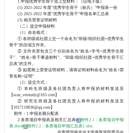
1.申报优秀学生骨干需上交材料：（仅电子版）
(1) 2021-2022 年度“优秀学生骨干（标兵）”申报表一份
(2) 2021-2022 年度“优秀学生骨干”申报名单汇总表
(3)
相关荣誉证明
材料
（二）提交申报材料
（
1）命名格式：
①
各班级或社团上交一个命名为
“班级
/组织社团+优秀学生
骨干”的压缩文件夹。
②
文件夹里包含三个分别命名为
“姓名
+学号+优秀学生骨
干”、“姓名+骨干事迹材料”、“班级/组织社团+优秀学生骨干汇
总表”的文件。
③
如需附上荣誉证明材料，请将证明材料命名为
“姓名
+荣
誉名称+证明”
（
2）提交方式：
①
本科生班级及各社团负责人将申报的材料发送至
【
scau_vetstudy@163.com】
②
研究生班级及各社团负责人将申报的材料发送至
【
1017110836@qq.com
】
附件：
1.申报名额分配表
2.各类项目申报表及相关汇总表
附件2.1：各类项目申报
表.docx
附件2.2：各类项目申报汇总表1.xlsx
共青团华南农业大学兽医学院委员会