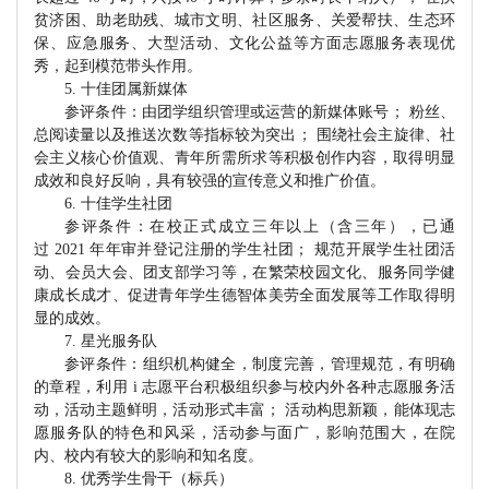
贫济困、助老助残、城市文明、社区服务、关爱帮扶、生态环
保、应急服务、大型活动、文化公益等方面志愿服务表现优
秀，起到模范带头作用。
5. 十佳团属新媒体
参评条件：由团学组织管理或运营的新媒体账号；
粉丝、
总阅读量以及推送次数等指标较为突出；
围绕社会主旋律、社
会主义核心价值观、青年所需所求等积极创作内容，取得明显
成效和良好反响，具有较强的宣传意义和推广价值。
6. 十佳学生社团
参评条件：在校正式成立三年以上（含三年），已通
过
2021 年年审并登记注册的学生社团； 规范开展学生社团活
动、会员大会、团支部学习等，在繁荣校园文化、服务同学健
康成长成才、促进青年学生德智体美劳全面发展等工作取得明
显的成效。
7. 星光服务队
参评条件：组织机构健全，制度完善，管理规范，有明确
的章程，利用
i 志愿平台积极组织参与校内外各种志愿服务活
动，活动主题鲜明，活动形式丰富； 活动构思新颖，能体现志
愿服务队的特色和风采，活动参与面广，影响范围大，在院
内、校内有较大的影响和知名度。
8
. 优秀学生骨干（标兵）