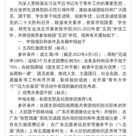
为深入贯彻落实习近平总书记关于青年工作的重要思想，
充分发挥先进典型的示范引领作用，激励各级团组织和广大团
员、团干部、学生骨干锐意进取、创新争优，以优异成绩迎接
党的二十大胜利召开，根据有关要求，兽医学院团委、学生
会、研究生会决定开展兽医学院
2021-2022年度“五四”评优工
作，并择优推荐参加校级“五四”评优。现将有关通知如下：
一、申报项目和条件
及名额申报如下
1. 五四红旗团支部（标兵）
参评条件：成立满
1年（截至2022年4月1日）；两制”完成
率100%；连续3个月未交团费比例为0；业务及时响应率不低于
70%；在校院两级《团支部工作手册》检查中定级为优秀；“三
会两制一课”、团员发展、推优入党、主题团日、社会实践、志
愿服务等工作有序开展，取得较好成效；在开展“青年大学
习”“活力在基层”等活动中表现积极的优先考虑。
2. 优秀共青团干部（标兵）
申报名额：各团支部及社团择优推荐
1名
参评条件：在团支部或院校两级共青团组织担任职务的学
生；
入驻团干部移动端（广东共青团微信企业号）并报到；
在
广东
“智慧团建”系统完成团员向组织报到和年度团籍注册，不
存在欠缴团费记录； 在广东志愿者信息管理服务平台（“i 志
愿”系统）上有志愿服务时长； 本人任职的团组织及所有下级