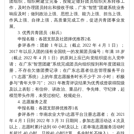
团组织，组织树建立完备，按规定做好团员组织关系转移工
作，及时办理团员转出和接收手续，广东“智慧”团建系统业务
响应及时；做到政治上强、思想上强、能力上强、担当上强、
作风上强、自律上强，高质量完成工作，促进共青团事业发
展。
3. 优秀共青团员（标兵）
申报名额：各团支部及社团择优推荐
2名
参评条件：团龄
1 年以上（截止 2022 年 4 月 1 日）；
2017 年以后入团的须有全国统一的发展团员编号；年满 18 岁
（截止 2022 年 4 月 1 日）的原则上应已向党组织提出入党申
请； 在广东“智慧团建”系统完成团员向组织报到和年度团籍注
册，不存在欠缴团费记录；在广东志愿者信息管理服务平台
（“i 志愿”系统）上的年度志愿服务时长不少于 20 小时； 积极
参与“青年大学习”； 2021 年教育评议结果为优秀或曾获得院级
及以上表彰；有信仰、讲政治、重品行、争先锋、守纪律，起
模范带头作用，未受过
校纪、校规处分。
4. 志愿服务之星
申报名额：各团支部择优推荐
1名
参评条件：华南农业大学
i志愿平台注册志愿者； 在 2021
年 4 月 1 日到 2022 年 3 月 31 日期间，参加志愿活动达 4 次及
以上，志愿时累计达到 60 小时及以上（若单项志愿服务活动时
长超过 40 小时，只按40 小时计算，多余时长不纳入）； 在扶