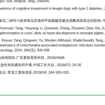
gyu; Sun, Bingxia; Tang, Zhaoxin;
nisms of cognitive impairment in beagle dogs with type 1 diabetes, 
; 三氧化二砷对小鼠肾氧化应激和甲硫氨酸亚砜还原酶基因表达的影响, 中国兽医科学,
 Kunxuan; Yang, Yanyang; Li, Quanwei; Zhang, Zhuowei; Qiao, Na; Ji, 
lementation in sows' diets on heart development in neonatal piglets,
 Xinyue; Yang, Qingwen; Yu, Wenlan; AlMutairi, Khalid Awadh; Tang, 
 maintenance of mitochondria-associated endoplasmic reticulum membr
macology, 2024, 284(无): 934-938
报告.广东畜牧兽医科技 . 2018(04)86
有机磷农药中毒.中国工作犬业 . 2018(07) :24-26
江畜牧兽医,2019(04) :164-165+183.