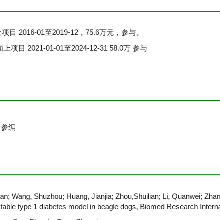
016-01至2019-12，75.6万元，参与。
2021-01-01至2024-12-31 58.0万 参与
，参编
man; Wang, Shuzhou; Huang, Jianjia; Zhou,Shuilian; Li, Quanwei; Zha
stable type 1 diabetes model in beagle dogs, Biomed Research Intern