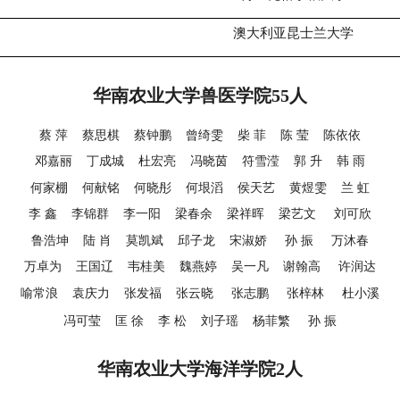
澳大利亚昆士兰大学
华南农业大学兽医学院
55
人
蔡 萍 蔡思棋 蔡钟鹏 曾绮雯 柴 菲 陈 莹 陈依依
邓嘉丽 丁成城 杜宏亮 冯晓茵 符雪滢 郭 升 韩 雨
何家棚 何献铭 何晓彤 何垠滔 侯天艺 黄煜雯 兰 虹
李 鑫 李锦群 李一阳 梁春余 梁祥晖 梁艺文 刘可欣
鲁浩坤 陆 肖 莫凯斌 邱子龙 宋淑娇 孙 振 万沐春
万卓为 王国辽 韦桂美 魏燕婷 吴一凡 谢翰高 许润达
喻常浪 袁庆力 张发福 张云晓 张志鹏 张梓林 杜小溪
冯可莹 匡 徐 李 松 刘子瑶 杨菲繁 孙 振
华南农业大学海洋学院
2
人