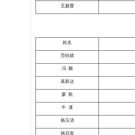
王超普
姓名
范钰婧
冯 颖
葛新达
廖 航
牛 潇
杨玉清
姚启发