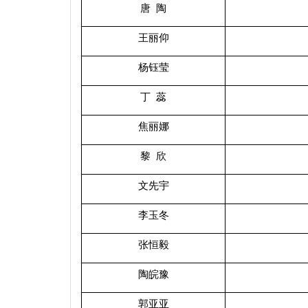
唐 陶
王丽仰
杨钰莹
丁 蕊
焦丽娜
黎 欣
文先宇
李玉冬
张恒毅
陶皖豫
郭亚亚