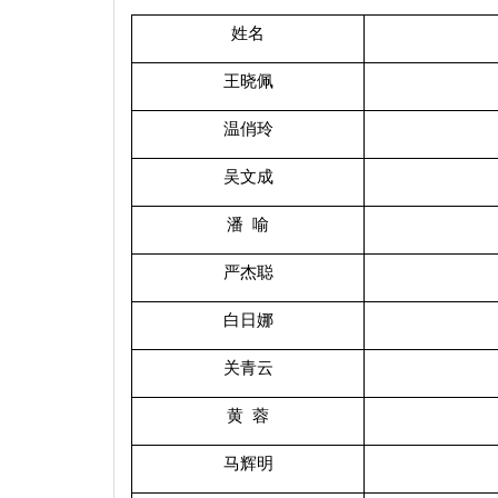
姓名
王晓佩
温俏玲
吴文成
潘 喻
严杰聪
白日娜
关青云
黄 蓉
马辉明