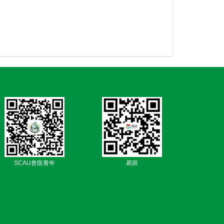
SCAU兽医青年
易班