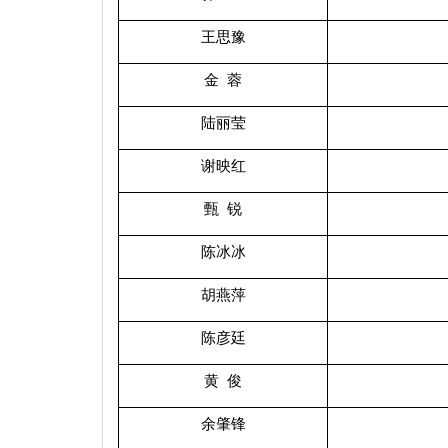
王思豫
金 蓉
陆丽莹
谢映红
甄 锐
陈冰冰
胡燕萍
陈彦廷
黄 俊
余肇锋