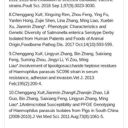
strains.Poult Sci. 2018 Sep 1;97(9):3023-3030.
8.Chenggang Xu#, Xingxing Ren, Zhou Feng, Ying Fu,
Yanfen Hong, Zujie Shen, Lina Zhang, Ming Liao, Xuebin
Xu, Jianmin Zhang*. Phenotypic Characteristics and
Genetic Diversity of Salmonella enterica Serotype Derby
Isolated from Human Patients and Foods of Animal
Origin,Foodborne Pathog Dis. 2017 Oct;14(10):593-599.
9.Chenggang Xu#, Lingyun Zhang, Bin Zhang, Saixiang
Feng, Suming Zhou, Jingyi Li, Yi Zou, Ming
Liao*.Involvement of lipooligosaccharide heptose residues
of Haemophilus parasuis SC096 strain in serum
resistance, adhesion and invasion.Vet J. 2013
Feb;195(2):200-4.
10.Chenggang Xu#,Jianmin Zhang#,Zhanqin Zhao, Lili
Guo, Bin Zhang, Saixiang Feng, Lingyun Zhang, Ming
Liao*.1Antimicrobial Susceptibility and PFGE Genotyping
of Haemophilus parasuis Isolates from Pigs in South China
(2008-2010).J Vet Med Sci. 2011 Aug;73(8):1061-5.