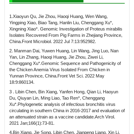
1.Xiaoyun Qu, Jie Zhou, Haoqi Huang, Wen Wang,
Yingping Xiao, Biao Tang, Hanlin Liu, Chenggang Xu*,
Xingning Xiao*. Genomic Investigation of Proteus mirabilis
Isolates Recovered From Pig Farms in Zhejiang Province,
China.Front Microbiol. 2022 Jul 7:13:952982.
2. Manman Dai, Yuwen Huang, Lin Wang, Jing Luo, Nan
Yan, Lin Zhang, Haoqi Huang, Jie Zhou, Ziwei Li,
Chenggang Xu*.Genomic Sequence and Pathogenicity of
the Chicken Anemia Virus Isolated From Chicken in
Yunnan Province, China.Front Vet Sci. 2022 May
18:9:860134.
3 . Libin Chen, Bin Xiang, Yanfen Hong, Qian Li, Haoyun
Du, Qiuyan Lin, Ming Liao, Tao Ren*, Chenggang
Xu*.Phylogenetic analysis of infectious bronchitis virus
circulating in southern China in 2016-2017 and evaluation of
an attenuated strain as a vaccine candidate.Arch Virol.
2021 Jan;166(1):73-81.
4.Bin Xiang, Jie Song, Libin Chen, Jianpeng Liang, Xin Li,