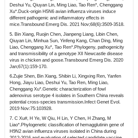
Deshui Yu, Qiuyan Lin, Ming Liao, Tao Ren*, Chenggang
Xu*.Duck-origin H5N6 avian influenza viruses induce
different pathogenic and inflammatory effects in
mice.Transbound Emerg Dis. 2021 Nov;68(6):3509-3518.
5. Bin Xiang, Ruojin Chen, Jianpeng Liang, Libin Chen,
Qiuyan Lin, Minhua Sun, Yinfeng Kang, Chan Ding, Ming
Liao, Chenggang Xu*, Tao Ren*.Phylogeny, pathogenicity
and transmissibility of a genotype XII Newcastle disease
virus in chicken and goose.Transbound Emerg Dis. 2020
Jan;67(1):159-170.
6.Zujie Shen, Bin Xiang, Shibin Li, Xingxing Ren, Yanfen
Hong, Jiayu Liao, Deshui Yu, Tao Ren, Ming Liao,
Chenggang Xu*.Genetic characterization of fowl
adenovirus serotype 4 isolates in Southern China reveals
potential cross-species transmission.Infect Genet Evol.
2019 Nov:75:103928.
7. C Xu#, H Ye, W Qiu, H Lin, Y Chen, H Zhang, M
Liao*.Phylogenetic classification of hemagglutinin gene of
H9N2 avian influenza viruses isolated in China during
2012-2016 and evaluation of selected candidate vaccine