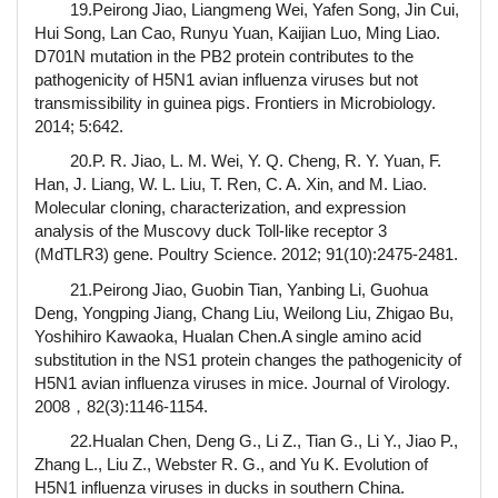
19.Peirong Jiao, Liangmeng Wei, Yafen Song, Jin Cui,
Hui Song, Lan Cao, Runyu Yuan, Kaijian Luo, Ming Liao.
D701N mutation in the PB2 protein contributes to the
pathogenicity of H5N1 avian influenza viruses but not
transmissibility in guinea pigs. Frontiers in Microbiology.
2014; 5:642.
20.P. R. Jiao, L. M. Wei, Y. Q. Cheng, R. Y. Yuan, F.
Han, J. Liang, W. L. Liu, T. Ren, C. A. Xin, and M. Liao.
Molecular cloning, characterization, and expression
analysis of the Muscovy duck Toll-like receptor 3
(MdTLR3) gene. Poultry Science. 2012; 91(10):2475-2481.
21.Peirong Jiao, Guobin Tian, Yanbing Li, Guohua
Deng, Yongping Jiang, Chang Liu, Weilong Liu, Zhigao Bu,
Yoshihiro Kawaoka, Hualan Chen.A single amino acid
substitution in the NS1 protein changes the pathogenicity of
H5N1 avian influenza viruses in mice. Journal of Virology.
2008，82(3):1146-1154.
22.Hualan Chen, Deng G., Li Z., Tian G., Li Y., Jiao P.,
Zhang L., Liu Z., Webster R. G., and Yu K. Evolution of
H5N1 influenza viruses in ducks in southern China.