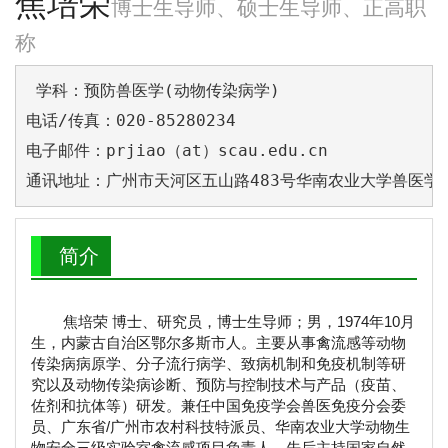
焦培荣
博士生导师、硕士生导师、正高职
称
 学科：预防兽医学(动物传染病学)

电话/传真：020-85280234

电子邮件：prjiao（at）scau.edu.cn

通讯地址：广州市天河区五山路483号华南农业大学兽医学院
简介
焦培荣 博士、研究员，博士生导师；男，1974年10月
生，内蒙古自治区鄂尔多斯市人。主要从事禽流感等动物
传染病病原学、分子流行病学、致病机制和免疫机制等研
究以及动物传染病诊断、预防与控制技术与产品（疫苗、
佐剂和抗体等）研发。兼任中国免疫学会兽医免疫分会委
员、广东省/广州市农村科技特派员、华南农业大学动物生
物安全三级实验室禽流感项目负责人。先后主持国家自然