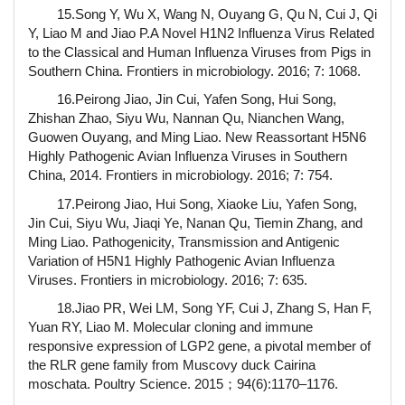
15.Song Y, Wu X, Wang N, Ouyang G, Qu N, Cui J, Qi
Y, Liao M and Jiao P.A Novel H1N2 Influenza Virus Related
to the Classical and Human Influenza Viruses from Pigs in
Southern China. Frontiers in microbiology. 2016; 7: 1068.
16.Peirong Jiao, Jin Cui, Yafen Song, Hui Song,
Zhishan Zhao, Siyu Wu, Nannan Qu, Nianchen Wang,
Guowen Ouyang, and Ming Liao. New Reassortant H5N6
Highly Pathogenic Avian Influenza Viruses in Southern
China, 2014. Frontiers in microbiology. 2016; 7: 754.
17.Peirong Jiao, Hui Song, Xiaoke Liu, Yafen Song,
Jin Cui, Siyu Wu, Jiaqi Ye, Nanan Qu, Tiemin Zhang, and
Ming Liao. Pathogenicity, Transmission and Antigenic
Variation of H5N1 Highly Pathogenic Avian Influenza
Viruses. Frontiers in microbiology. 2016; 7: 635.
18.Jiao PR, Wei LM, Song YF, Cui J, Zhang S, Han F,
Yuan RY, Liao M. Molecular cloning and immune
responsive expression of LGP2 gene, a pivotal member of
the RLR gene family from Muscovy duck Cairina
moschata. Poultry Science. 2015；94(6):1170–1176.