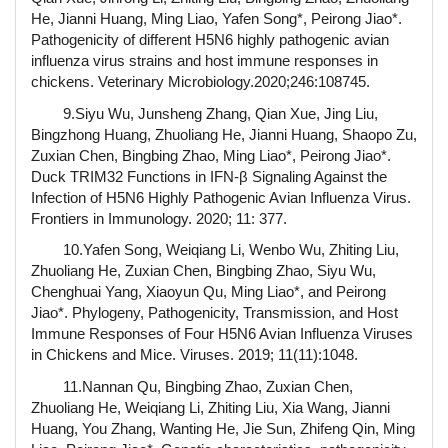
He, Jianni Huang, Ming Liao, Yafen Song*, Peirong Jiao*.
Pathogenicity of different H5N6 highly pathogenic avian
influenza virus strains and host immune responses in
chickens. Veterinary Microbiology.2020;246:108745.
9.Siyu Wu, Junsheng Zhang, Qian Xue, Jing Liu,
Bingzhong Huang, Zhuoliang He, Jianni Huang, Shaopo Zu,
Zuxian Chen, Bingbing Zhao, Ming Liao*, Peirong Jiao*.
Duck TRIM32 Functions in IFN-β Signaling Against the
Infection of H5N6 Highly Pathogenic Avian Influenza Virus.
Frontiers in Immunology. 2020; 11: 377.
10.Yafen Song, Weiqiang Li, Wenbo Wu, Zhiting Liu,
Zhuoliang He, Zuxian Chen, Bingbing Zhao, Siyu Wu,
Chenghuai Yang, Xiaoyun Qu, Ming Liao*, and Peirong
Jiao*. Phylogeny, Pathogenicity, Transmission, and Host
Immune Responses of Four H5N6 Avian Influenza Viruses
in Chickens and Mice. Viruses. 2019; 11(11):1048.
11.Nannan Qu, Bingbing Zhao, Zuxian Chen,
Zhuoliang He, Weiqiang Li, Zhiting Liu, Xia Wang, Jianni
Huang, You Zhang, Wanting He, Jie Sun, Zhifeng Qin, Ming