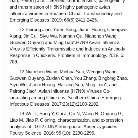
Liao, Peirong Jiao*. Genetic characteristics, pathogenicity
and transmission of H5N6 highly pathogenic avian
influenza viruses in Southern China. Transboundary and
Emerging Diseases. 2019; 66(6):2411-2425.
12.Peirong Jiao, Yafen Song, Jianni Huang, Chengwei
Xiang, Jin Cui, Siyu Wu, Nannan Qu, Nianchen Wang,
Guowen Ouyang and Ming Liao*.H7N9 Avian Influenza
Virus Is Efficiently Transmissible and Induces an Antibody
Response in Chickens. Frontiers in Immunology. 2018; 9:
789.
13.Nianchen Wang, Minhua Sun, Wenqing Wang,
Guowen Ouyang, Zuxian Chen, You Zhang, Bingbing Zhao,
Siyu Wu, Jianni Huang, Hailiang Sun, Ming Liao*, and
Peirong Jiao*. Avian Influenza (H7N9) Viruses Co-
circulating among Chickens, Southern China. Emerging
Infectious Diseases. 2017;23(12):2100-2102.
14.Wei L, Song Y, Cui J, Qu N, Wang N, Ouyang G,
Liao M, Jiao P. Cloning, characterization, and expression
analysis of LGP2 cDNA from goose, Anser cygnoides.
Poultry Science. 2016; 95 (10): 2290-2296.