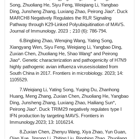
Song, Zhuoliang He, Siyu Feng, Weiqiang Li, Yangbao
Ding, Junsheng Zhang, Luxiang Zhao, Peirong Jiao*. Duck
MARCH8 Negatively Regulates the RLR Signaling
Pathway through K29-Linked Polyubiquitination of MAVS.
Journal of Immunology. 2023；210 (6): 786-794.
6.Bingbing Zhao, Wenqing Wang, Yating Song,
Xiangyang Wen, Siyu Feng, Weiqiang Li, Yangbao Ding,
Zuxian Chen, Zhuoliang He, Shao Wang* and Peirong
Jiao*. Genetic characterization and pathogenicity of H7N9
highly pathogenic avian influenza virusesisolated from
South China in 2017. Frontiers in microbiology. 2023; 14:
1105529.
7.Weiqiang Li, Yating Song, Yuqing Du, Zhanhong
Huang, Meng Zhang, Zuxian Chen, Zhuoliang He, Yangbao
Ding, Junsheng Zhang, Luxiang Zhao, Hailiang Sun*,
Peirong Jiao*. Duck TRIM29 negatively regulates type I
IFN production by targeting MAVS. Frontiers in
Immunology.2023; 13: 1016214.
8.Zuxian Chen, Zhenyu Wang, Xiya Zhao, Yun Guan,
Qian Xue, Jinrong Li, Zhiting Liu, Bingbing Zhao, Zhuoliang