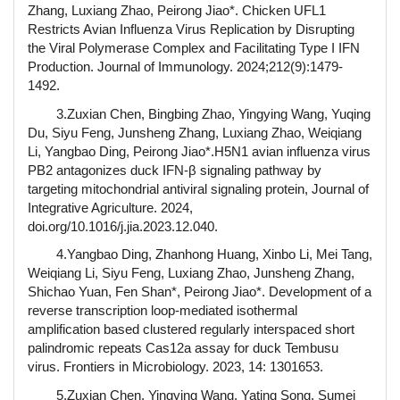
Zhang, Luxiang Zhao, Peirong Jiao*. Chicken UFL1
Restricts Avian Influenza Virus Replication by Disrupting
the Viral Polymerase Complex and Facilitating Type I IFN
Production. Journal of Immunology. 2024;212(9):1479-
1492.
3.Zuxian Chen, Bingbing Zhao, Yingying Wang, Yuqing
Du, Siyu Feng, Junsheng Zhang, Luxiang Zhao, Weiqiang
Li, Yangbao Ding, Peirong Jiao*.H5N1 avian influenza virus
PB2 antagonizes duck IFN-β signaling pathway by
targeting mitochondrial antiviral signaling protein, Journal of
Integrative Agriculture. 2024,
doi.org/10.1016/j.jia.2023.12.040.
4.Yangbao Ding, Zhanhong Huang, Xinbo Li, Mei Tang,
Weiqiang Li, Siyu Feng, Luxiang Zhao, Junsheng Zhang,
Shichao Yuan, Fen Shan*, Peirong Jiao*. Development of a
reverse transcription loop-mediated isothermal
amplification based clustered regularly interspaced short
palindromic repeats Cas12a assay for duck Tembusu
virus. Frontiers in Microbiology. 2023, 14: 1301653.
5.Zuxian Chen, Yingying Wang, Yating Song, Sumei