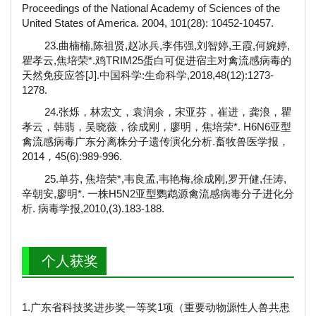
Proceedings of the National Academy of Sciences of the
United States of America. 2004, 101(28): 10452-10457.
23.曲楠楠,陈祖贤,赵冰兵,李伟强,刘智婷,王霞,何婉婷,
瞿孝云,焦培荣*.鸡TRIM25蛋白可促进宿主对禽流感病毒的
天然免疫应答[J].中国科学:生命科学,2018,48(12):1273-
1278.
24.张烁，林宏文，袁润余，宋亚芬，崔进，龚浪，瞿
孝云，韩翡，吴晓薇，徐成刚，廖明，焦培荣*. H6N6亚型
禽流感病毒广东分离株分子遗传演化分析.畜牧兽医学报，
2014，45(6):989-996.
25.单芬, 焦培荣*,韦良孟,韦艳梅,徐成刚,罗开健,任涛,
辛朝安,廖明*. 一株H5N2亚型鹦鹉源禽流感病毒分子进化分
析. 病毒学报,2010,(3).183-188.
个人获奖
1.广东省科技奖进步奖一等奖1项（重要动物源性人兽共患