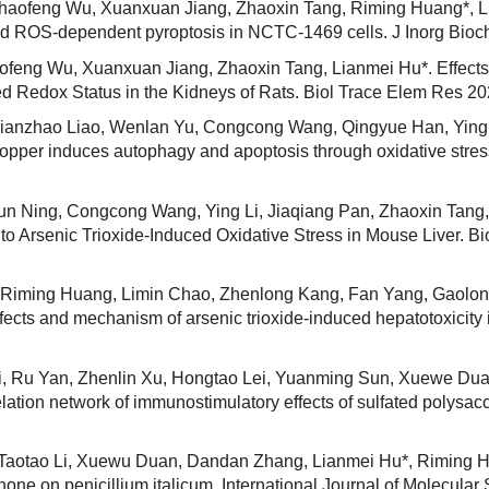
haofeng Wu, Xuanxuan Jiang, Zhaoxin Tang, Riming Huang*, Lia
 and ROS-dependent pyroptosis in NCTC-1469 cells. J Inorg Bio
feng Wu, Xuanxuan Jiang, Zhaoxin Tang, Lianmei Hu*. Effects
 Redox Status in the Kidneys of Rats. Biol Trace Elem Res 202
ianzhao Liao, Wenlan Yu, Congcong Wang, Qingyue Han, Ying L
pper induces autophagy and apoptosis through oxidative stress 
un Ning, Congcong Wang, Ying Li, Jiaqiang Pan, Zhaoxin Tang
o Arsenic Trioxide-Induced Oxidative Stress in Mouse Liver. Bi
iming Huang, Limin Chao, Zhenlong Kang, Fan Yang, Gaolong 
ffects and mechanism of arsenic trioxide-induced hepatotoxicity in
i, Ru Yan, Zhenlin Xu, Hongtao Lei, Yuanming Sun, Xuewe Duan
relation network of immunostimulatory effects of sulfated polysa
Taotao Li, Xuewu Duan, Dandan Zhang, Lianmei Hu*, Riming Hu
one on penicillium italicum. International Journal of Molecular