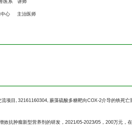
临床兽医系 讲师
全军肝病中心 主治医师
。
目, 32161160304, 蕨藻硫酸多糖靶向COX-2介导的铁死亡重塑
增效抗肿瘤新型营养剂的研发，2021/05-2023/05，200万元