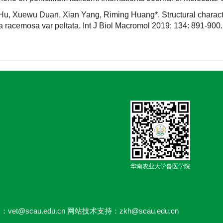
u, Xuewu Duan, Xian Yang, Riming Huang*. Structural character
 racemosa var peltata. Int J Biol Macromol 2019; 134: 891-900.
华南农业大学兽医学院
：vet@scau.edu.cn 网站技术支持：zkh@scau.edu.cn