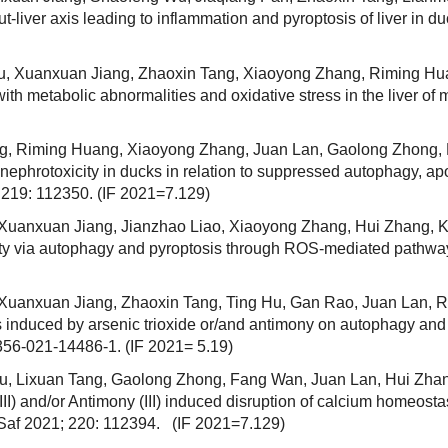
-liver axis leading to inflammation and pyroptosis of liver in d
, Xuanxuan Jiang, Zhaoxin Tang, Xiaoyong Zhang, Riming Huan
h metabolic abnormalities and oxidative stress in the liver of 
, Riming Huang, Xiaoyong Zhang, Juan Lan, Gaolong Zhong, 
nephrotoxicity in ducks in relation to suppressed autophagy, ap
, 219: 112350. (IF 2021=7.129)
uanxuan Jiang, Jianzhao Liao, Xiaoyong Zhang, Hui Zhang, K
y via autophagy and pyroptosis through ROS-mediated pathway in
uanxuan Jiang, Zhaoxin Tang, Ting Hu, Gan Rao, Juan Lan, Ri
s induced by arsenic trioxide or/and antimony on autophagy and a
1356-021-14486-1. (IF 2021= 5.19)
, Lixuan Tang, Gaolong Zhong, Fang Wan, Juan Lan, Hui Zhan
I) and/or Antimony (III) induced disruption of calcium homeosta
n Saf 2021; 220: 112394. (IF 2021=7.129)