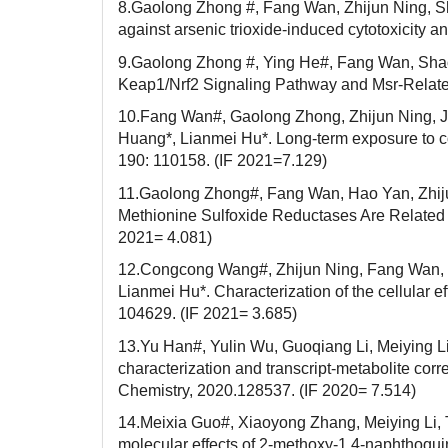
8.Gaolong Zhong #, Fang Wan, Zhijun Ning, S
against arsenic trioxide-induced cytotoxicity
9.Gaolong Zhong #, Ying He#, Fang Wan, Shao
Keap1/Nrf2 Signaling Pathway and Msr-Related
10.Fang Wan#, Gaolong Zhong, Zhijun Ning, J
Huang*, Lianmei Hu*. Long-term exposure to co
190: 110158. (IF 2021=7.129)
11.Gaolong Zhong#, Fang Wan, Hao Yan, Zhij
Methionine Sulfoxide Reductases Are Related t
2021= 4.081)
12.Congcong Wang#, Zhijun Ning, Fang Wan, R
Lianmei Hu*. Characterization of the cellular e
104629. (IF 2021= 3.685)
13.Yu Han#, Yulin Wu, Guoqiang Li, Meiying L
characterization and transcript-metabolite cor
Chemistry, 2020.128537. (IF 2020= 7.514)
14.Meixia Guo#, Xiaoyong Zhang, Meiying Li, 
molecular effects of 2-methoxy-1,4-naphthoquin