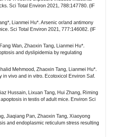
ucks. Sci Total Environ 2021, 788:147780. (IF
g*, Lianmei Hu*. Arsenic or/and antimony
mice. Sci Total Environ 2021, 777:146082. (IF
Fang Wan, Zhaoxin Tang, Lianmei Hu*.
optosis and dyslipidemia by regulating
halid Mehmood, Zhaoxin Tang, Lianmei Hu*.
 vivo and in vitro. Ecotoxicol Environ Saf.
az Hussain, Lixuan Tang, Hui Zhang, Riming
poptosis in testis of adult mice. Environ Sci
g, Jiaqiang Pan, Zhaoxin Tang, Xiaoyong
sis and endoplasmic reticulum stress resulting