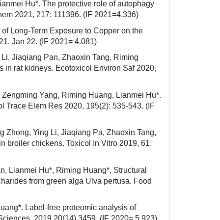
nmei Hu*. The protective role of autophagy
chem 2021, 217: 111396. (IF 2021=4.336)
 of Long-Term Exposure to Copper on the
1, Jan 22. (IF 2021= 4.081)
i, Jiaqiang Pan, Zhaoxin Tang, Riming
in rat kidneys. Ecotoxicol Environ Saf 2020,
, Zengming Yang, Riming Huang, Lianmei Hu*.
ol Trace Elem Res 2020, 195(2): 535-543. (IF
Zhong, Ying Li, Jiaqiang Pa, Zhaoxin Tang,
 broiler chickens. Toxicol In Vitro 2019, 61:
, Lianmei Hu*, Riming Huang*, Structural
ccharides from green alga Ulva pertusa. Food
ang*. Label-free proteomic analysis of
 Sciences, 2019,20(14),3459. (IF 2020= 5.923)