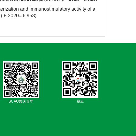
ization and immunostimulatory activity of a
 (IF 2020= 6.953)
SCAU兽医青年
易班