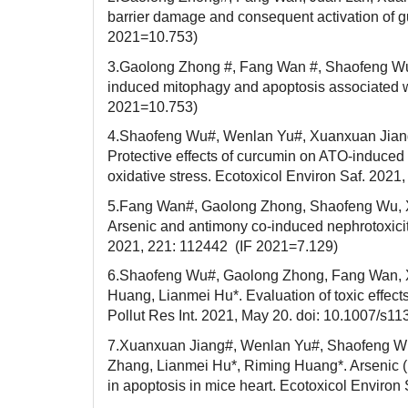
barrier damage and consequent activation of gut
2021=10.753)
3.Gaolong Zhong #, Fang Wan #, Shaofeng Wu
induced mitophagy and apoptosis associated wit
2021=10.753)
4.Shaofeng Wu#, Wenlan Yu#, Xuanxuan Jiang
Protective effects of curcumin on ATO-induced 
oxidative stress. Ecotoxicol Environ Saf. 2021
5.Fang Wan#, Gaolong Zhong, Shaofeng Wu, X
Arsenic and antimony co-induced nephrotoxicit
2021, 221: 112442 (IF 2021=7.129)
6.Shaofeng Wu#, Gaolong Zhong, Fang Wan, X
Huang, Lianmei Hu*. Evaluation of toxic effect
Pollut Res Int. 2021, May 20. doi: 10.1007/s1
7.Xuanxuan Jiang#, Wenlan Yu#, Shaofeng Wu
Zhang, Lianmei Hu*, Riming Huang*. Arsenic (II
in apoptosis in mice heart. Ecotoxicol Enviro