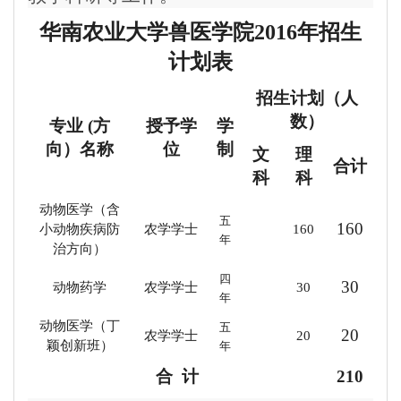
华南农业大学兽医学院2016年招生
计划表
招生计划（人
数）
专业 (方
授予学
学
向）名称
位
制
文
理
合计
科
科
动物医学（含
五
160
小动物疾病防
农学学士
160
年
治方向）
四
30
动物药学
农学学士
30
年
动物医学（丁
五
20
农学学士
20
颖创新班）
年
合 计
210