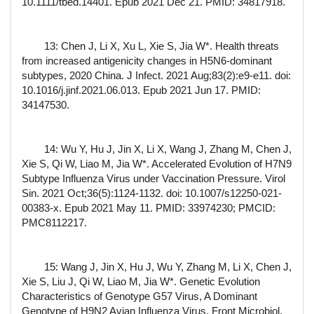
10.1111/tbed.14401. Epub 2021 Dec 21. PMID: 34817918.
13: Chen J, Li X, Xu L, Xie S, Jia W*. Health threats
from increased antigenicity changes in H5N6-dominant
subtypes, 2020 China. J Infect. 2021 Aug;83(2):e9-e11. doi:
10.1016/j.jinf.2021.06.013. Epub 2021 Jun 17. PMID:
34147530.
14: Wu Y, Hu J, Jin X, Li X, Wang J, Zhang M, Chen J,
Xie S, Qi W, Liao M, Jia W*. Accelerated Evolution of H7N9
Subtype Influenza Virus under Vaccination Pressure. Virol
Sin. 2021 Oct;36(5):1124-1132. doi: 10.1007/s12250-021-
00383-x. Epub 2021 May 11. PMID: 33974230; PMCID:
PMC8112217.
15: Wang J, Jin X, Hu J, Wu Y, Zhang M, Li X, Chen J,
Xie S, Liu J, Qi W, Liao M, Jia W*. Genetic Evolution
Characteristics of Genotype G57 Virus, A Dominant
Genotype of H9N2 Avian Influenza Virus. Front Microbiol.