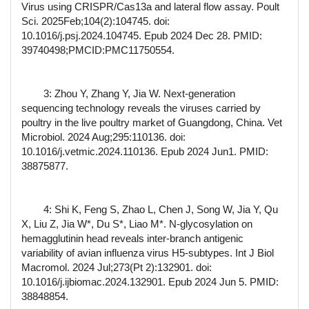
Virus using CRISPR/Cas13a and lateral flow assay. Poult
Sci. 2025Feb;104(2):104745. doi:
10.1016/j.psj.2024.104745. Epub 2024 Dec 28. PMID:
39740498;PMCID:PMC11750554.
3: Zhou Y, Zhang Y, Jia W. Next-generation
sequencing technology reveals the viruses carried by
poultry in the live poultry market of Guangdong, China. Vet
Microbiol. 2024 Aug;295:110136. doi:
10.1016/j.vetmic.2024.110136. Epub 2024 Jun1. PMID:
38875877.
4: Shi K, Feng S, Zhao L, Chen J, Song W, Jia Y, Qu
X, Liu Z, Jia W*, Du S*, Liao M*. N-glycosylation on
hemagglutinin head reveals inter-branch antigenic
variability of avian influenza virus H5-subtypes. Int J Biol
Macromol. 2024 Jul;273(Pt 2):132901. doi:
10.1016/j.ijbiomac.2024.132901. Epub 2024 Jun 5. PMID:
38848854.