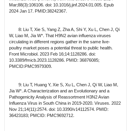
Mar;88(3):106106. doi: 10.1016/j.jinf.2024.01.005. Epub
2024 Jan 17. PMID:38242367.
8: Liu T, Xie S, Yang Z, Zha A, Shi Y, Xu L, Chen J, Qi
W, Liao M, Jia W*. That H9N2 avian influenza viruses
circulating in different regions gather in the same live-
poultry market poses a potential threat to public health.
Front Microbiol. 2023 Feb 16;14:1128286. doi:
10.3389/fmicb.2023.1128286. PMID: 36876085;
PMCID:PMC9979309.
9: Liu T, Huang Y, Xie S, Xu L, Chen J, Qi W, Liao M,
Jia W*. A Characterization and an Evolutionary and a
Pathogenicity Analysis of Reassortment H3N2 Avian
Influenza Virus in South China in 2019-2020. Viruses. 2022
Nov 21;14(11):2574. doi: 10.3390/v14112574. PMID:
36423183; PMCID: PMC9692712.