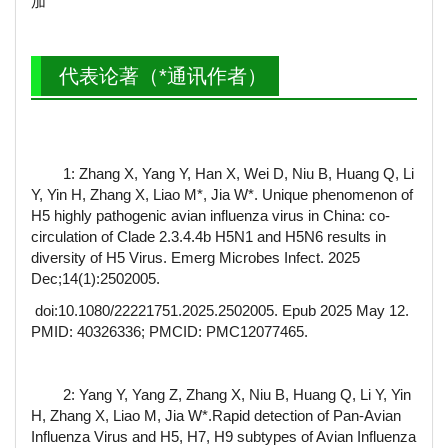
加
代表论著（*通讯作者）
1: Zhang X, Yang Y, Han X, Wei D, Niu B, Huang Q, Li
Y, Yin H, Zhang X, Liao M*, Jia W*. Unique phenomenon of
H5 highly pathogenic avian influenza virus in China: co-
circulation of Clade 2.3.4.4b H5N1 and H5N6 results in
diversity of H5 Virus. Emerg Microbes Infect. 2025
Dec;14(1):2502005.
doi:10.1080/22221751.2025.2502005. Epub 2025 May 12.
PMID: 40326336; PMCID: PMC12077465.
2: Yang Y, Yang Z, Zhang X, Niu B, Huang Q, Li Y, Yin
H, Zhang X, Liao M, Jia W*.Rapid detection of Pan-Avian
Influenza Virus and H5, H7, H9 subtypes of Avian Influenza