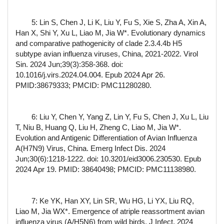
5: Lin S, Chen J, Li K, Liu Y, Fu S, Xie S, Zha A, Xin A,
Han X, Shi Y, Xu L, Liao M, Jia W*. Evolutionary dynamics
and comparative pathogenicity of clade 2.3.4.4b H5
subtype avian influenza viruses, China, 2021-2022. Virol
Sin. 2024 Jun;39(3):358-368. doi:
10.1016/j.virs.2024.04.004. Epub 2024 Apr 26.
PMID:38679333; PMCID: PMC11280280.
6: Liu Y, Chen Y, Yang Z, Lin Y, Fu S, Chen J, Xu L, Liu
T, Niu B, Huang Q, Liu H, Zheng C, Liao M, Jia W*.
Evolution and Antigenic Differentiation of Avian Influenza
A(H7N9) Virus, China. Emerg Infect Dis. 2024
Jun;30(6):1218-1222. doi: 10.3201/eid3006.230530. Epub
2024 Apr 19. PMID: 38640498; PMCID: PMC11138980.
7: Ke YK, Han XY, Lin SR, Wu HG, Li YX, Liu RQ,
Liao M, Jia WX*. Emergence of atriple reassortment avian
influenza virus (A/H5N6) from wild birds. J Infect. 2024