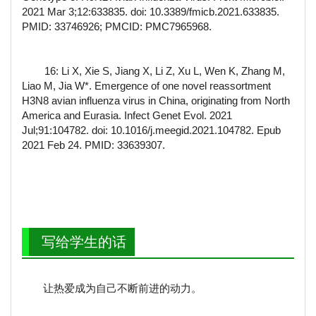
2021 Mar 3;12:633835. doi: 10.3389/fmicb.2021.633835.
PMID: 33746926; PMCID: PMC7965968.
16: Li X, Xie S, Jiang X, Li Z, Xu L, Wen K, Zhang M,
Liao M, Jia W*. Emergence of one novel reassortment
H3N8 avian influenza virus in China, originating from North
America and Eurasia. Infect Genet Evol. 2021
Jul;91:104782. doi: 10.1016/j.meegid.2021.104782. Epub
2021 Feb 24. PMID: 33639307.
写给学生的话
让热爱成为自己不断前进的动力。