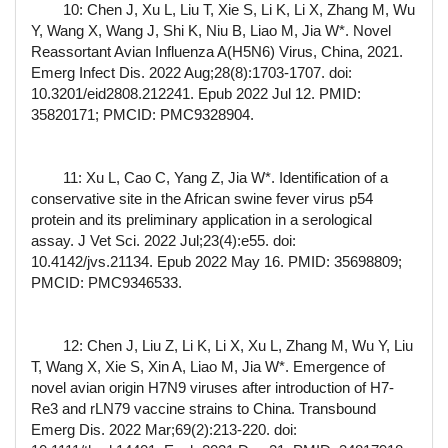
10: Chen J, Xu L, Liu T, Xie S, Li K, Li X, Zhang M, Wu
Y, Wang X, Wang J, Shi K, Niu B, Liao M, Jia W*. Novel
Reassortant Avian Influenza A(H5N6) Virus, China, 2021.
Emerg Infect Dis. 2022 Aug;28(8):1703-1707. doi:
10.3201/eid2808.212241. Epub 2022 Jul 12. PMID:
35820171; PMCID: PMC9328904.
11: Xu L, Cao C, Yang Z, Jia W*. Identification of a
conservative site in the African swine fever virus p54
protein and its preliminary application in a serological
assay. J Vet Sci. 2022 Jul;23(4):e55. doi:
10.4142/jvs.21134. Epub 2022 May 16. PMID: 35698809;
PMCID: PMC9346533.
12: Chen J, Liu Z, Li K, Li X, Xu L, Zhang M, Wu Y, Liu
T, Wang X, Xie S, Xin A, Liao M, Jia W*. Emergence of
novel avian origin H7N9 viruses after introduction of H7-
Re3 and rLN79 vaccine strains to China. Transbound
Emerg Dis. 2022 Mar;69(2):213-220. doi: