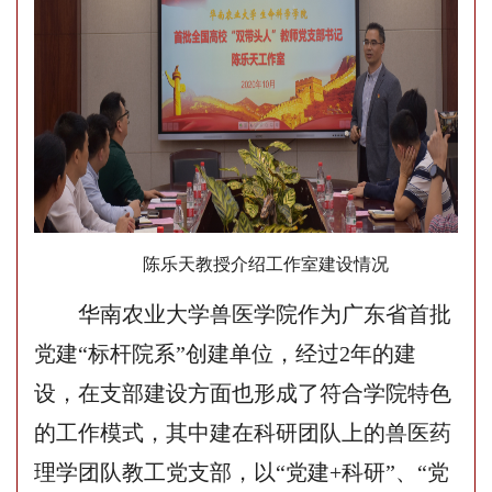
陈乐天
教授
介绍
工作室建设情况
华南农业大学兽医学院
作为广东省
首批
党建
“
标杆院系
”
创建
单位，经过
2年
的建
设，
在
支部建设
方面
也形成了
符合
学院特色
的工作模式，其中
建在
科研团队上的
兽医
药
理学团队教工
党支部，以
“党建+科研”、“党