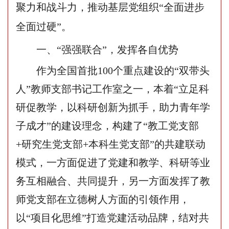
聚力和战斗力，推动基层党组织“全面进步
全面过硬”。
一
、
“强强联合”，发挥
各自优势
作为全国首批
100个重点建设的“双带头
人”教师支部书记工作室之一，本着
“
立足科
研促教学，以科研创新为抓手，助力青年学
子成才
”
的建设理念，构建
了
“
教工
党支部
+研究生党支部+本科生党支部”
的
共建
联动
模式，
一方面
促进
了党建和教学
、科研等
业
务互相融合、
共同
提升，另一方面
发挥了教
师党支部在立德树人方面的引领作用
，
以
“项目化思维”打造党建活动品牌，结对共