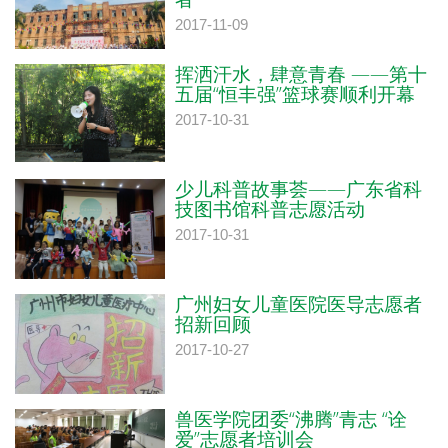
2017-11-09
挥洒汗水，肆意青春 ——第十
五届“恒丰强”篮球赛顺利开幕
2017-10-31
少儿科普故事荟——广东省科
技图书馆科普志愿活动
2017-10-31
广州妇女儿童医院医导志愿者
招新回顾
2017-10-27
兽医学院团委“沸腾”青志 “诠
爱”志愿者培训会