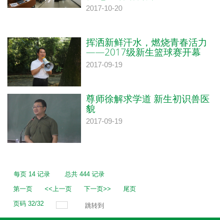
2017-10-20
挥洒新鲜汗水，燃烧青春活力
——2017级新生篮球赛开幕
2017-09-19
尊师徐解求学道 新生初识兽医
貌
2017-09-19
每页
14
记录
总共
444
记录
第一页
<<上一页
下一页>>
尾页
页码
32
/
32
跳转到