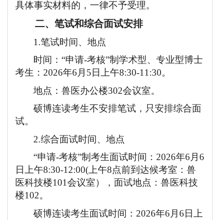
具体事实材料的，一律不予受理。
二、笔试和综合面试安排
1.笔试时间、地点
时间：
“申请-考核”制学术型
、
专业型
博士
考生
：
2026
年
6
月
5
日
上午
8:30-11:30
。
地点：
兽医办公楼
302会议室。
硕博连读考生不安排笔试，只安排综合面
试。
2.综合面试时间
、
地点
“申请-考核”制
考生面试时间
：
2026
年
6
月
6
日
上午
8:30-1
2
:00(
上午
8点前到达候考室：兽
医科技楼101会议室
），
面试地点：兽医科技
楼
102
。
硕博连读考生面试时间：
2026年6月6日上