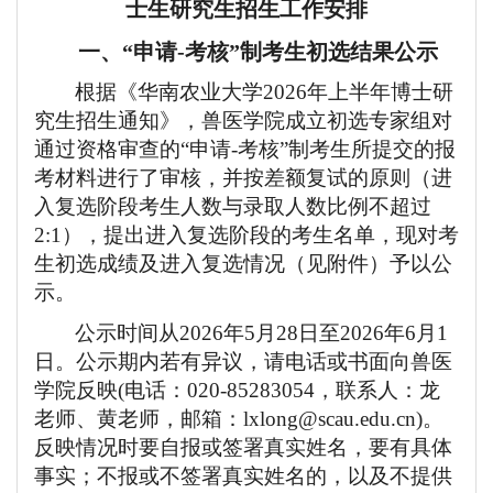
士生
研究生
招生工作安排
一、
“
申请
-考核
”
制考生
初选结果公示
根据《华南农业大学
2026年上半年博士研
究生招生通知》
，
兽医
学院成立初选专家组对
通过资格审查的
“申请-考核”制考生所提交的报
考材料进行了审核，并按差额复试的原则（进
入复选阶段考生人数与录取人数比例不超过
2:1），提出进入复选阶段的考生名单，现对考
生初选成绩及进入复选情况（见附件）予以公
示。
公示时间从
2026
年
5
月
28
日至
2026
年
6
月
1
日。公示期内若有异议，请电话或书面向兽医
学院反映
(电话：020-85283054，联系人：龙
老师、黄老师，邮箱：
lxlong@scau.edu.cn
)。
反映情况时要自报或签署真实姓名，要有具体
事实；不报或不签署真实姓名的，以及不提供