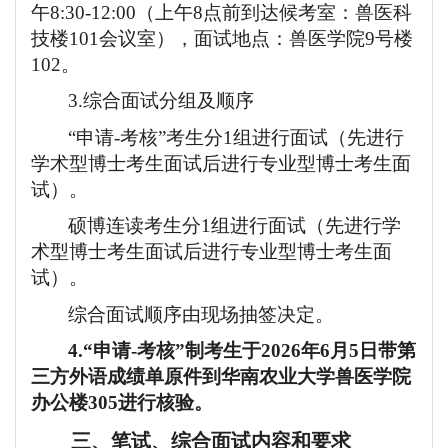
午
8:30-1
2
:00
（
上午
8点前到达候考室：兽医科
技楼101会议室
），
面试地点：兽医学院
9号楼
102
。
3.综合面试
分组及顺序
“申请-考核”考生分1组进行面试（先进行
学术型博士考生面试后进行专业型博士考生面
试）。
硕博连读考生分
1组进行面试（先进行学
术型博士考生面试后进行专业型博士考生面
试）。
综合面试
顺序由现场抽签决定。
4.“申请-考核”制
考生于
2026
年
6
月
5
日带第
三方外语成绩单原件到华南农业大学兽医学院
办公楼
305进行核验。
三
、
笔试、综合面试
内容和要求