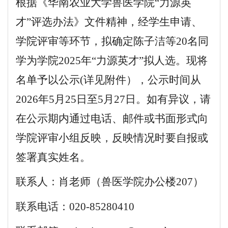
根据《华南农业大学兽医学院
“
力源
英
才
”评选办法》文件精神，经学生申请、
学院评审等环节，拟确定
陈子洁
等
2
0名同
学为学院2025年“
力源
英才
”拟人选。现将
名单予以公示(详见附件），公示时间从
202
6
年
5
月
25
日至
5
月
27
日。如有异议，请
在公示期内通过电话、邮件或书面形式向
学院评审小组反映，反映情况时要自报或
签署真实姓名。
联系人：
肖
老师（兽医学院办公楼
20
7
）
联系电话：
020-85280
410