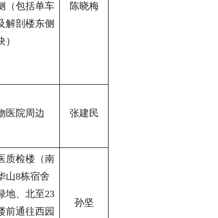
侧（包括单车
陈晓梅
及解剖楼东侧
块）
物医院周边
张建民
医质检楼（南
华山8栋宿舍
绿地、北至23
孙坚
楼前通往西园