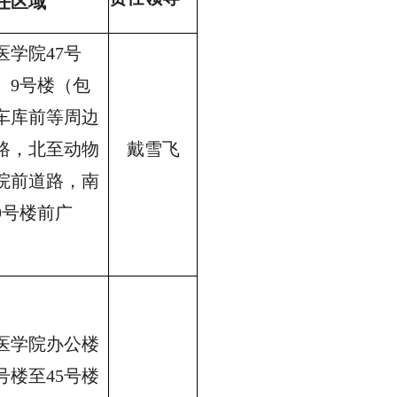
任区域
医学院47号
、9号楼（包
车库前等周边
路，北至动物
戴雪飞
院前道路，南
9号楼前广
）
医学院办公楼
3号楼至45号楼