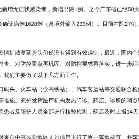
例，无新增无症状感染者，新增出院1例。至今广东省已经5
炎确诊病例1628例（含境外输入233例）。目前在院27例
疫情扩散蔓延势头仍然没有得到有效遏制，最近，国内个
排查、对防控重点再巩固、对防控要求再落实，进一步织
，我们主要做了以下几方面工作。
口码头、火车站（含高铁站）、汽车客运站等交通联合检
等措施。充分发挥医疗机构发热门诊、药店、诊所的哨点
院患者及陪护人员全部进行核酸检测，药店及时上报14
对来自中高风险地区人员信息进行了逐一落地核查，并落